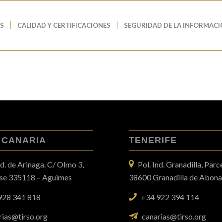
S
CALIDAD Y CERTIFICACIONES
SEGURIDAD DE LA INFORMAC
 CANARIA
TENERIFE
nd. de Arinaga. C/ Olmo 3,
Pol. Ind. Granadilla, Parc
ase 335118 – Aguimes
38600 Granadilla de Abon
928 341 818
+34 922 394 114
rias@tirso.org
canarias@tirso.org