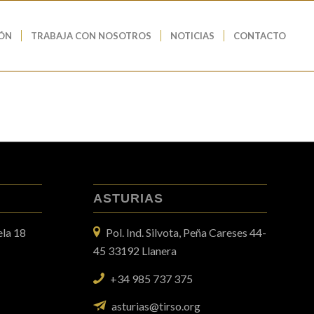
IÓN
TRABAJA CON NOSOTROS
NOTICIAS
CONTACTO
ASTURIAS
ela 18
Pol. Ind. Silvota, Peña Careses 44-
a
45 33192 Llanera
+34 985 737 375
asturias
@tirso.org