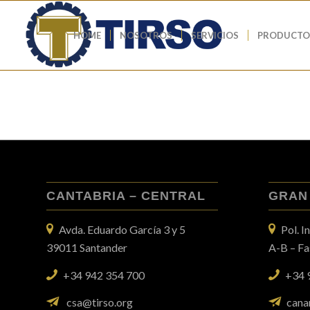
HOME
NOSOTROS
SERVICIOS
PRODUCTO
CANTABRIA – CENTRAL
GRAN
Avda. Eduardo García 3 y 5
Pol. I
39011 Santander
A-B – F
+34 942 354 700
+34 
csa@tirso.org
cana